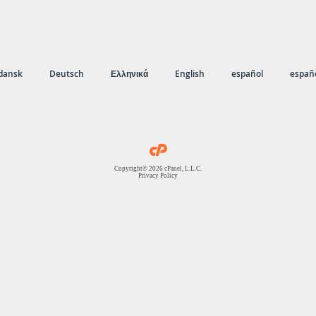
dansk
Deutsch
Ελληνικά
English
español
españo
Copyright© 2026 cPanel, L.L.C.
Privacy Policy